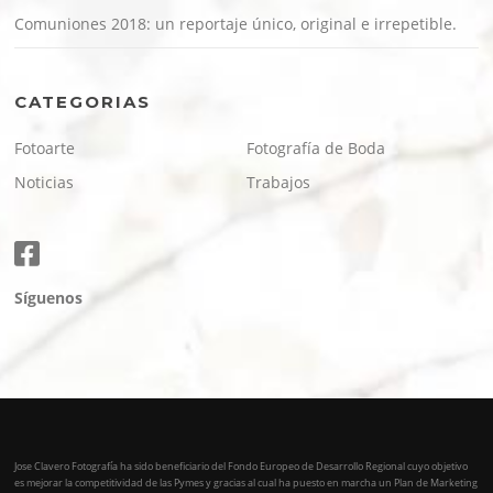
Comuniones 2018: un reportaje único, original e irrepetible.
CATEGORIAS
Fotoarte
Fotografía de Boda
Noticias
Trabajos
Síguenos
Jose Clavero Fotografía ha sido beneficiario del Fondo Europeo de Desarrollo Regional cuyo objetivo
es mejorar la competitividad de las Pymes y gracias al cual ha puesto en marcha un Plan de Marketing